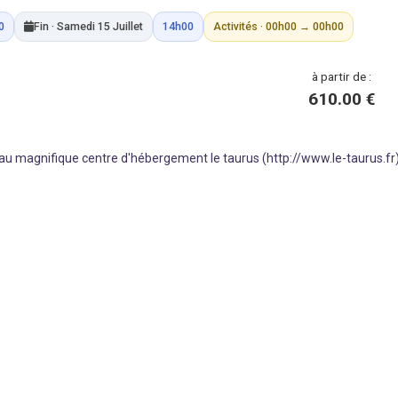
0
Fin · Samedi 15 Juillet
14h00
Activités · 00h00 → 00h00
à partir de :
610.00 €
u magnifique centre d'hébergement le taurus (http://www.le-taurus.fr),
aux , par jour
inéma ...)