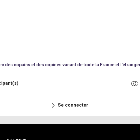
inoubliable
es compétences acquises
me saison des stages Karabatic
ec des copains et des copines vanant de toute la France et l'étrange
cipant(s)
Se connecter