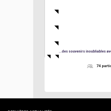
Une boum de cloture de stage 
Une évaluation individuelle d
Le t.shirt collector de la 17è
...des souvenirs inoubliables av
74 parti