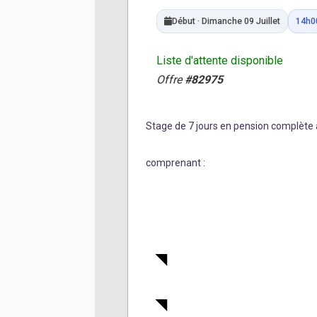
Début · Dimanche 09 Juillet
14h0
Liste d'attente disponible
Offre
#82975
Stage de 7 jours en pension complète a
comprenant :
3 séances de handball tous nive
loisirs (plage,beach-handball,c