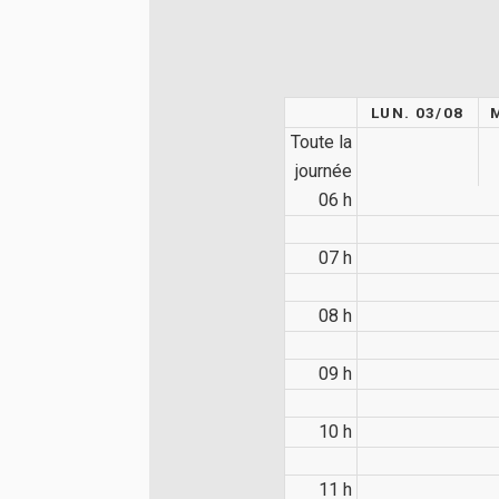
LUN. 03/08
Toute la
journée
06 h
07 h
08 h
09 h
10 h
11 h