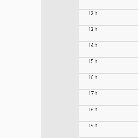
12 h
13 h
14 h
15 h
16 h
17 h
18 h
19 h