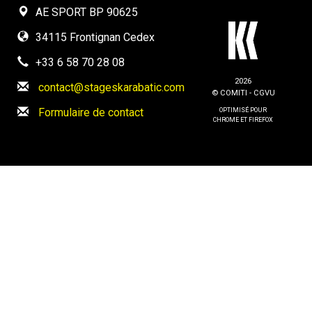
AE SPORT BP 90625
34115 Frontignan Cedex
+33 6 58 70 28 08
2026
contact@stageskarabatic.com
© COMITI -
CGVU
Formulaire de contact
OPTIMISÉ POUR
CHROME ET FIREFOX